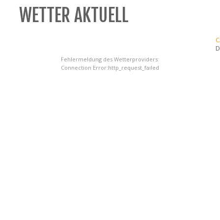
WETTER AKTUELL
C
D
Fehlermeldung des Wetterproviders:
Connection Error:http_request_failed