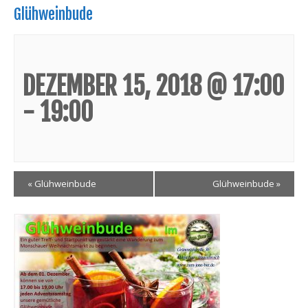
Glühweinbude
DEZEMBER 15, 2018 @ 17:00
-
19:00
Veranstaltung
«
Glühweinbude
Glühweinbude
»
Navigation